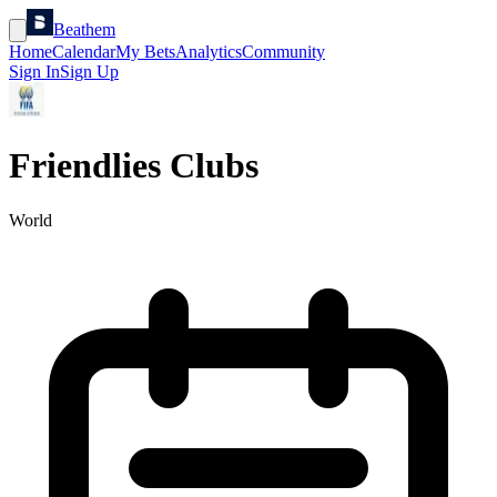
Beathem
Home
Calendar
My Bets
Analytics
Community
Sign In
Sign Up
Friendlies Clubs
World