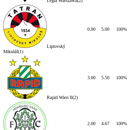
Legia Warszawa
(
2
)
0.00
5.00
100
%
Liptovský
Mikuláš
(
1
)
3.00
5.50
100
%
Rapid Wien II
(
2
)
2.00
4.67
100
%