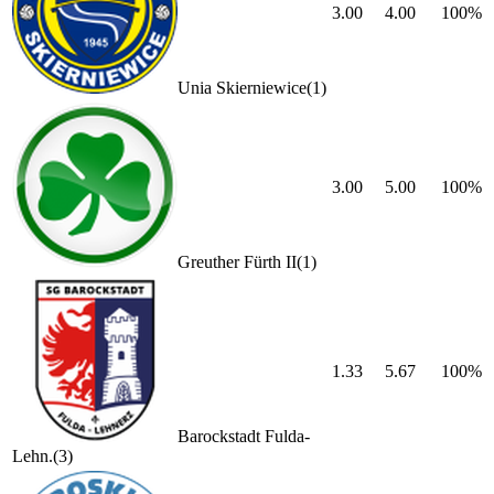
3.00
4.00
100
%
Unia Skierniewice
(
1
)
3.00
5.00
100
%
Greuther Fürth II
(
1
)
1.33
5.67
100
%
Barockstadt Fulda-
Lehn.
(
3
)