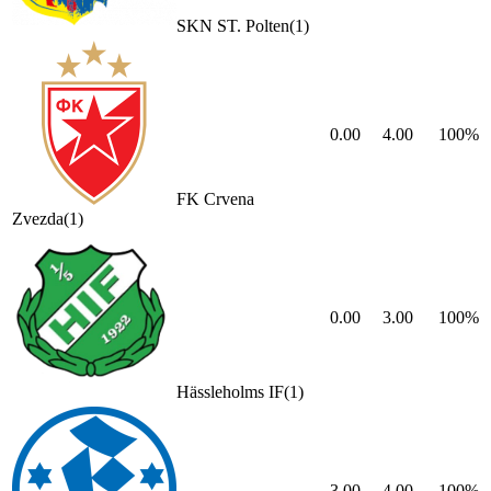
SKN ST. Polten
(
1
)
0.00
4.00
100
%
FK Crvena
Zvezda
(
1
)
0.00
3.00
100
%
Hässleholms IF
(
1
)
3.00
4.00
100
%