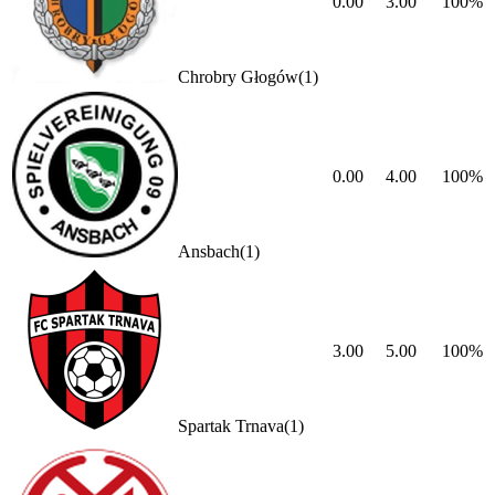
0.00
3.00
100
%
Chrobry Głogów
(
1
)
0.00
4.00
100
%
Ansbach
(
1
)
3.00
5.00
100
%
Spartak Trnava
(
1
)