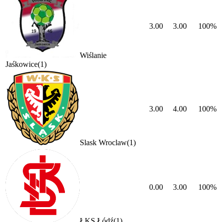
3.00
3.00
100
%
Wiślanie
Jaśkowice
(
1
)
3.00
4.00
100
%
Slask Wroclaw
(
1
)
0.00
3.00
100
%
ŁKS Łódź
(
1
)