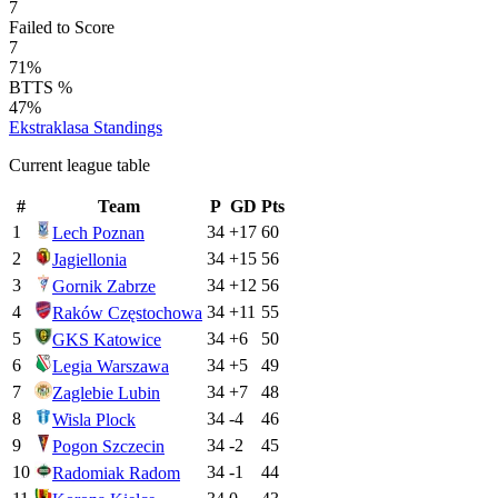
7
Failed to Score
7
71%
BTTS %
47%
Ekstraklasa
Standings
Current league table
#
Team
P
GD
Pts
1
34
+
17
60
Lech Poznan
2
34
+
15
56
Jagiellonia
3
34
+
12
56
Gornik Zabrze
4
34
+
11
55
Raków Częstochowa
5
34
+
6
50
GKS Katowice
6
34
+
5
49
Legia Warszawa
7
34
+
7
48
Zaglebie Lubin
8
34
-4
46
Wisla Plock
9
34
-2
45
Pogon Szczecin
10
34
-1
44
Radomiak Radom