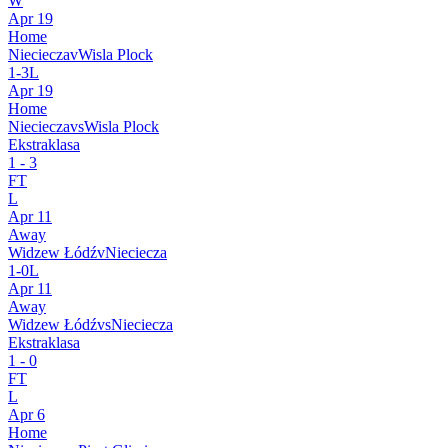
W
Apr 19
Home
Nieciecza
v
Wisla Plock
1
-
3
L
Apr 19
Home
Nieciecza
vs
Wisla Plock
Ekstraklasa
1
-
3
FT
L
Apr 11
Away
Widzew Łódź
v
Nieciecza
1
-
0
L
Apr 11
Away
Widzew Łódź
vs
Nieciecza
Ekstraklasa
1
-
0
FT
L
Apr 6
Home