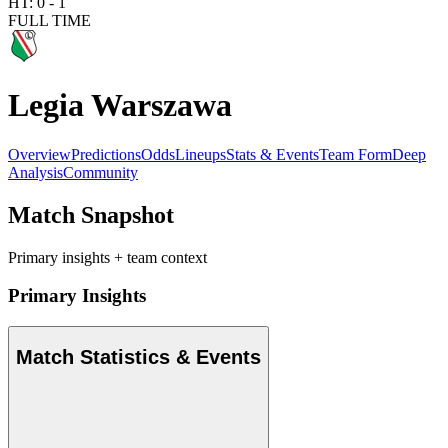
HT:
0
-
1
FULL TIME
Legia Warszawa
Overview
Predictions
Odds
Lineups
Stats & Events
Team Form
Deep
Analysis
Community
Match Snapshot
Primary insights + team context
Primary Insights
Match Statistics & Events