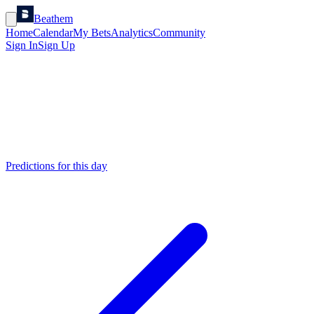
Beathem
Home
Calendar
My Bets
Analytics
Community
Sign In
Sign Up
Predictions for this day