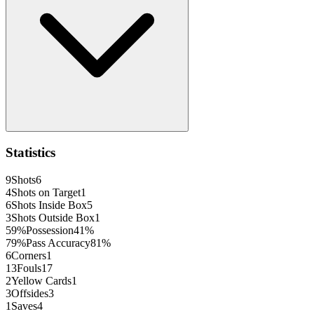
Statistics
9
Shots
6
4
Shots on Target
1
6
Shots Inside Box
5
3
Shots Outside Box
1
59
%
Possession
41
%
79
%
Pass Accuracy
81
%
6
Corners
1
13
Fouls
17
2
Yellow Cards
1
3
Offsides
3
1
Saves
4