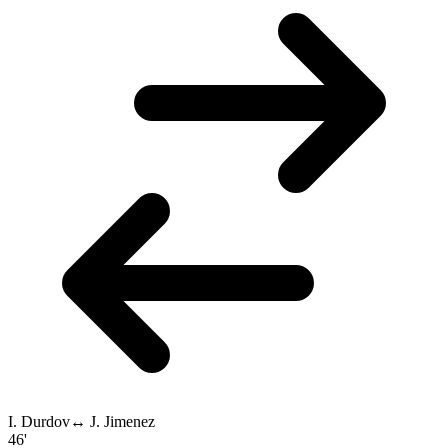
I. Durdov
↔
J. Jimenez
46'