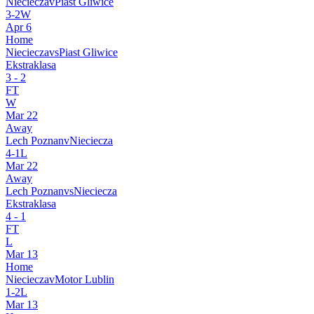
Nieciecza
v
Piast Gliwice
3
-
2
W
Apr 6
Home
Nieciecza
vs
Piast Gliwice
Ekstraklasa
3
-
2
FT
W
Mar 22
Away
Lech Poznan
v
Nieciecza
4
-
1
L
Mar 22
Away
Lech Poznan
vs
Nieciecza
Ekstraklasa
4
-
1
FT
L
Mar 13
Home
Nieciecza
v
Motor Lublin
1
-
2
L
Mar 13