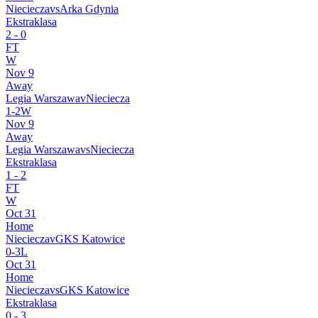
Nieciecza
vs
Arka Gdynia
Ekstraklasa
2
-
0
FT
W
Nov 9
Away
Legia Warszawa
v
Nieciecza
1
-
2
W
Nov 9
Away
Legia Warszawa
vs
Nieciecza
Ekstraklasa
1
-
2
FT
W
Oct 31
Home
Nieciecza
v
GKS Katowice
0
-
3
L
Oct 31
Home
Nieciecza
vs
GKS Katowice
Ekstraklasa
0
-
3