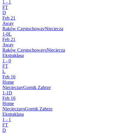
1
-
1
FT
D
Feb 21
Away
Raków Częstochowa
v
Nieciecza
1
-
0
L
Feb 21
Away
Raków Częstochowa
vs
Nieciecza
Ekstraklasa
1
-
0
FT
L
Feb 16
Home
Nieciecza
v
Gornik Zabrze
1
-
1
D
Feb 16
Home
Nieciecza
vs
Gornik Zabrze
Ekstraklasa
1
-
1
FT
D