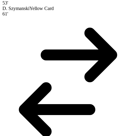
53'
D. Szymanski
Yellow Card
61'