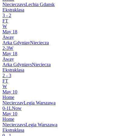
Nieciecza
vs
Lechia Gdansk
Ekstraklasa
3
-
2
FT
W
May 18
Away
Arka Gdynia
v
Nieciecza
2
-
3
W
May 18
Away
Arka Gdynia
vs
Nieciecza
Ekstraklasa
2
-
3
FT
W
May 10
Home
Nieciecza
v
Legia Warszawa
0
-
1
L
Now
May 10
Home
Nieciecza
vs
Legia Warszawa
Ekstraklasa
0
-
1