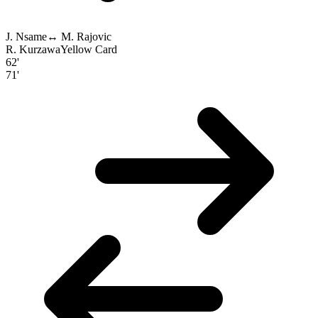
J. Nsame
↔
M. Rajovic
R. Kurzawa
Yellow Card
62'
71'