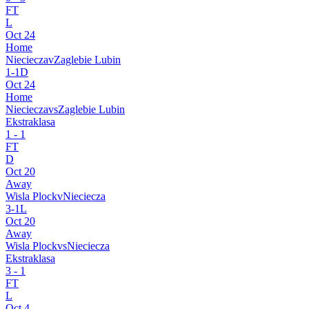
FT
L
Oct 24
Home
Nieciecza
v
Zaglebie Lubin
1
-
1
D
Oct 24
Home
Nieciecza
vs
Zaglebie Lubin
Ekstraklasa
1
-
1
FT
D
Oct 20
Away
Wisla Plock
v
Nieciecza
3
-
1
L
Oct 20
Away
Wisla Plock
vs
Nieciecza
Ekstraklasa
3
-
1
FT
L
Oct 4