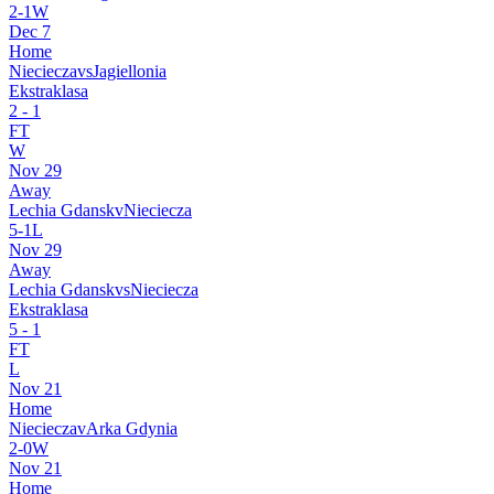
2
-
1
W
Dec 7
Home
Nieciecza
vs
Jagiellonia
Ekstraklasa
2
-
1
FT
W
Nov 29
Away
Lechia Gdansk
v
Nieciecza
5
-
1
L
Nov 29
Away
Lechia Gdansk
vs
Nieciecza
Ekstraklasa
5
-
1
FT
L
Nov 21
Home
Nieciecza
v
Arka Gdynia
2
-
0
W
Nov 21
Home