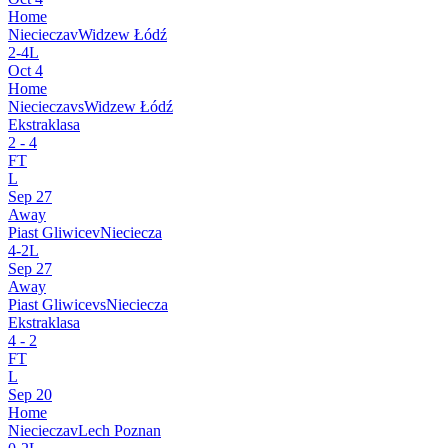
Home
Nieciecza
v
Widzew Łódź
2
-
4
L
Oct 4
Home
Nieciecza
vs
Widzew Łódź
Ekstraklasa
2
-
4
FT
L
Sep 27
Away
Piast Gliwice
v
Nieciecza
4
-
2
L
Sep 27
Away
Piast Gliwice
vs
Nieciecza
Ekstraklasa
4
-
2
FT
L
Sep 20
Home
Nieciecza
v
Lech Poznan