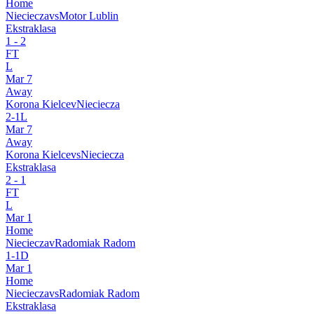
Home
Nieciecza
vs
Motor Lublin
Ekstraklasa
1
-
2
FT
L
Mar 7
Away
Korona Kielce
v
Nieciecza
2
-
1
L
Mar 7
Away
Korona Kielce
vs
Nieciecza
Ekstraklasa
2
-
1
FT
L
Mar 1
Home
Nieciecza
v
Radomiak Radom
1
-
1
D
Mar 1
Home
Nieciecza
vs
Radomiak Radom
Ekstraklasa