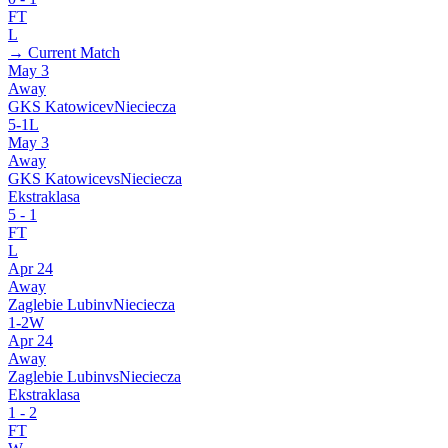
FT
L
→ Current Match
May 3
Away
GKS Katowice
v
Nieciecza
5
-
1
L
May 3
Away
GKS Katowice
vs
Nieciecza
Ekstraklasa
5
-
1
FT
L
Apr 24
Away
Zaglebie Lubin
v
Nieciecza
1
-
2
W
Apr 24
Away
Zaglebie Lubin
vs
Nieciecza
Ekstraklasa
1
-
2
FT