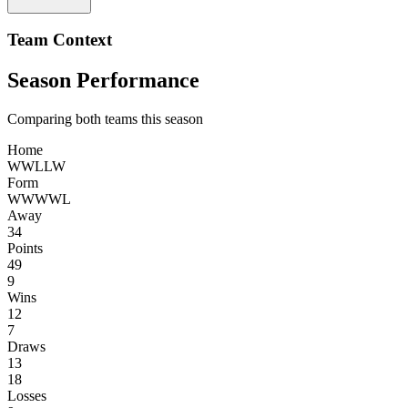
Team Context
Season Performance
Comparing both teams this season
Home
W
W
L
L
W
Form
W
W
W
W
L
Away
34
Points
49
9
Wins
12
7
Draws
13
18
Losses