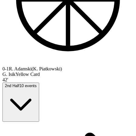
0-1
R. Adamski
(
K. Piatkowski
)
G. Isik
Yellow Card
42'
2nd Half
10
events