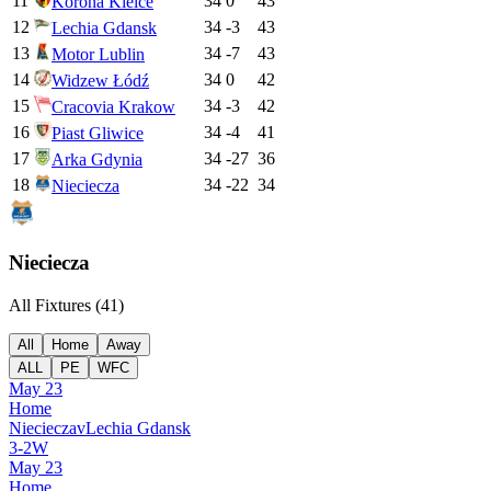
11
34
0
43
Korona Kielce
12
34
-3
43
Lechia Gdansk
13
34
-7
43
Motor Lublin
14
34
0
42
Widzew Łódź
15
34
-3
42
Cracovia Krakow
16
34
-4
41
Piast Gliwice
17
34
-27
36
Arka Gdynia
18
34
-22
34
Nieciecza
Nieciecza
All Fixtures (
41
)
All
Home
Away
ALL
PE
WFC
May 23
Home
Nieciecza
v
Lechia Gdansk
3
-
2
W
May 23
Home