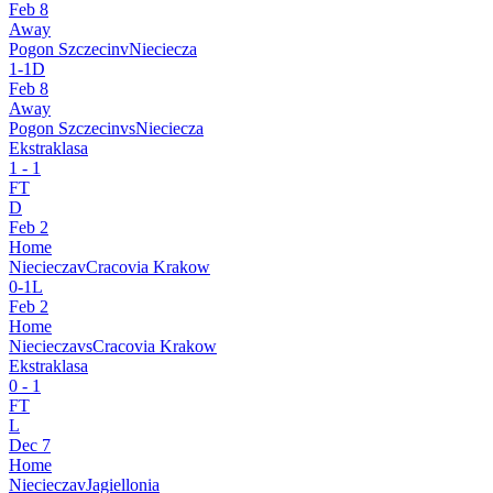
Feb 8
Away
Pogon Szczecin
v
Nieciecza
1
-
1
D
Feb 8
Away
Pogon Szczecin
vs
Nieciecza
Ekstraklasa
1
-
1
FT
D
Feb 2
Home
Nieciecza
v
Cracovia Krakow
0
-
1
L
Feb 2
Home
Nieciecza
vs
Cracovia Krakow
Ekstraklasa
0
-
1
FT
L
Dec 7
Home
Nieciecza
v
Jagiellonia