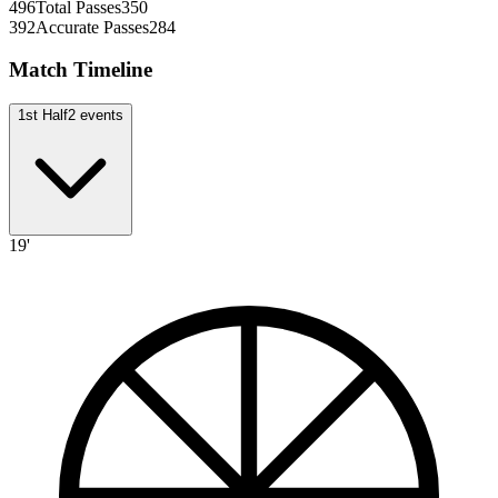
496
Total Passes
350
392
Accurate Passes
284
Match Timeline
1st Half
2
events
19'